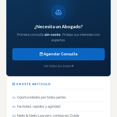
¿Necesita un Abogado?
Primera consulta
sin costo
. Proteja sus intereses con
expertos.
Agendar Consulta
Ver todas las áreas
EN ESTE ARTÍCULO
Oportunidades por todas partes
Facilidad, rapidez y agilidad
Nieto & Nieto Lawyers, contigo en Dubái