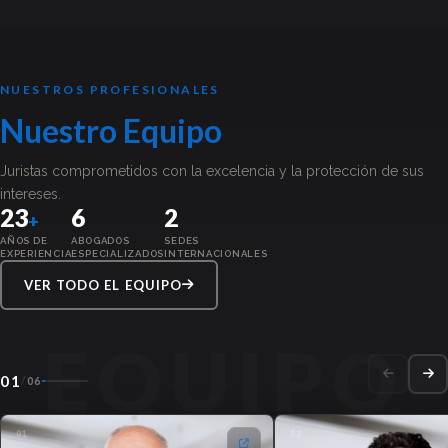
NUESTROS PROFESIONALES
Nuestro
Equipo
Juristas comprometidos con la excelencia y la protección de sus
intereses.
23
6
2
+
AÑOS DE
ABOGADOS
SEDES
EXPERIENCIA
ESPECIALIZADOS
INTERNACIONALES
VER TODO EL EQUIPO
01
/
06
01
02