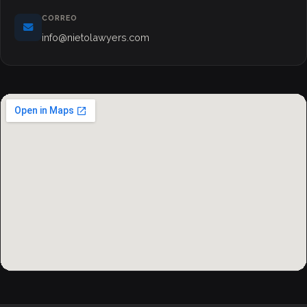
CORREO
info@nietolawyers.com