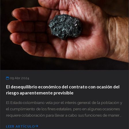
09 Abr 2024
El desequilibrio económico del contrato con ocasión del
riesgo aparentemente previsible
El Estado colombiano vela por el interés general de la población y
el cumplimiento de los fines estatales, pero en algunas ocasiones
requiere colaboración para llevar a cabo sus funciones de manera
correcta y eficiente, por lo cual decide contratar con
LEER ARTÍCULO
particulares para la ejecución de tareas específicas